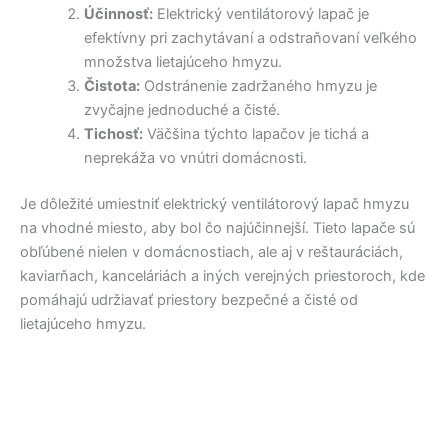
Účinnosť:
Elektrický ventilátorový lapač je
efektívny pri zachytávaní a odstraňovaní veľkého
množstva lietajúceho hmyzu.
Čistota:
Odstránenie zadržaného hmyzu je
zvyčajne jednoduché a čisté.
Tichosť:
Väčšina týchto lapačov je tichá a
neprekáža vo vnútri domácnosti.
Je dôležité umiestniť elektrický ventilátorový lapač hmyzu
na vhodné miesto, aby bol čo najúčinnejší. Tieto lapače sú
obľúbené nielen v domácnostiach, ale aj v reštauráciách,
kaviarňach, kanceláriách a iných verejných priestoroch, kde
pomáhajú udržiavať priestory bezpečné a čisté od
lietajúceho hmyzu.