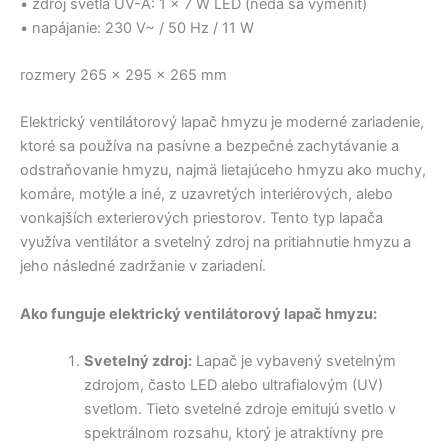
• zdroj svetla UV-A: 1 x 7 W LED (nedá sa vymeniť)
• napájanie: 230 V~ / 50 Hz / 11 W
rozmery 265 x 295 x 265 mm
Elektrický ventilátorový lapač hmyzu je moderné zariadenie,
ktoré sa používa na pasívne a bezpečné zachytávanie a
odstraňovanie hmyzu, najmä lietajúceho hmyzu ako muchy,
komáre, motýle a iné, z uzavretých interiérových, alebo
vonkajších exterierových priestorov. Tento typ lapača
využíva ventilátor a svetelný zdroj na pritiahnutie hmyzu a
jeho následné zadržanie v zariadení.
Ako funguje elektrický ventilátorový lapač hmyzu:
Svetelný zdroj:
Lapač je vybavený svetelným
zdrojom, často LED alebo ultrafialovým (UV)
svetlom. Tieto svetelné zdroje emitujú svetlo v
spektrálnom rozsahu, ktorý je atraktívny pre