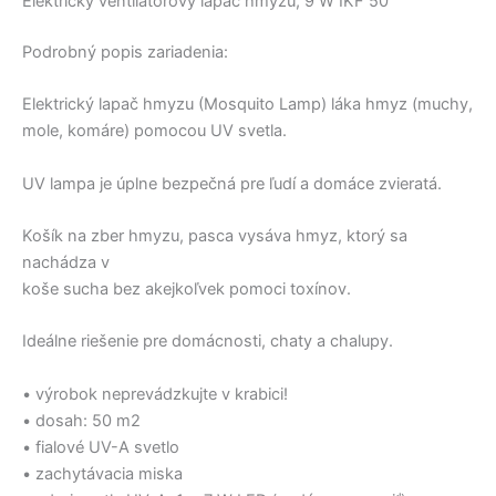
Elektrický ventilátorový lapač hmyzu, 9 W IKF 50
Podrobný popis zariadenia:
Elektrický lapač hmyzu (Mosquito Lamp) láka hmyz (muchy,
mole, komáre) pomocou UV svetla.
UV lampa je úplne bezpečná pre ľudí a domáce zvieratá.
Košík na zber hmyzu, pasca vysáva hmyz, ktorý sa
nachádza v
koše sucha bez akejkoľvek pomoci toxínov.
Ideálne riešenie pre domácnosti, chaty a chalupy.
• výrobok neprevádzkujte v krabici!
• dosah: 50 m2
• fialové UV-A svetlo
• zachytávacia miska