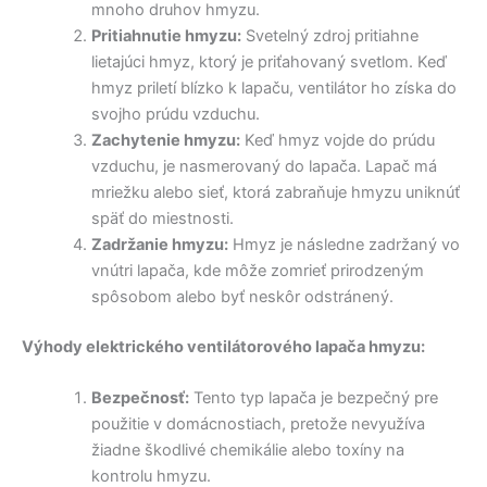
mnoho druhov hmyzu.
Pritiahnutie hmyzu:
Svetelný zdroj pritiahne
lietajúci hmyz, ktorý je priťahovaný svetlom. Keď
hmyz priletí blízko k lapaču, ventilátor ho získa do
svojho prúdu vzduchu.
Zachytenie hmyzu:
Keď hmyz vojde do prúdu
vzduchu, je nasmerovaný do lapača. Lapač má
mriežku alebo sieť, ktorá zabraňuje hmyzu uniknúť
späť do miestnosti.
Zadržanie hmyzu:
Hmyz je následne zadržaný vo
vnútri lapača, kde môže zomrieť prirodzeným
spôsobom alebo byť neskôr odstránený.
Výhody elektrického ventilátorového lapača hmyzu:
Bezpečnosť:
Tento typ lapača je bezpečný pre
použitie v domácnostiach, pretože nevyužíva
žiadne škodlivé chemikálie alebo toxíny na
kontrolu hmyzu.